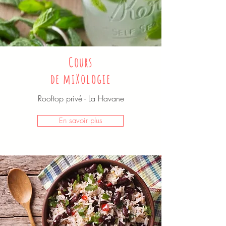
Cours
de
miXologie
Rooftop privé - La Havane
En savoir plus