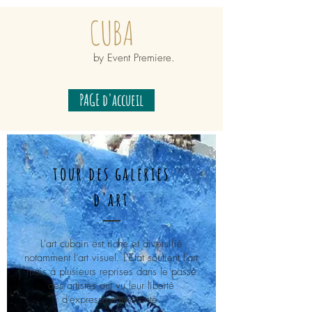
CUBA
by Event Premiere.
PAGE d'accueil
tour des galeries
d'art
L'art cubain est riche et diversifié
notamment l’art visuel. L’Etat soutient l’art
mais à plusieurs reprises dans le passé
des artistes ont vu leur liberté
d’expression restreinte.