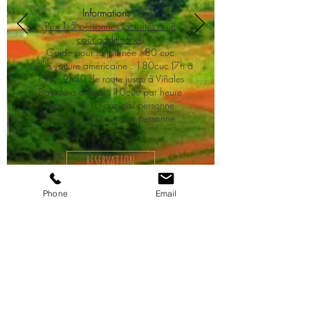
Informations :
Prix 1-5 personnes (activités à un
coût additionnel)
Guide pour la journée : 80 cuc
Vieille voiture américaine : 180cuc (7h à
19h) - 2h30 de route jusqu'à Viñales
Balade à cheval : 10cuc par heure
Caves : 8-10 cuc par personne
Déjeuner : 10 cuc par personne
RESERVATION
Phone
Email