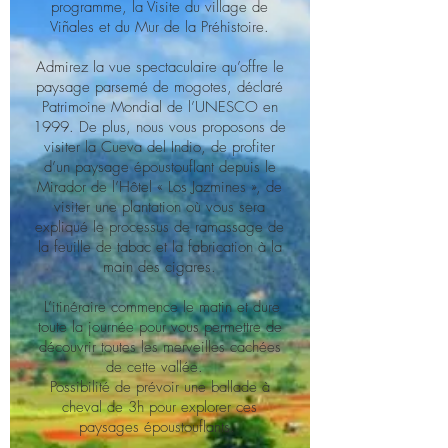
programme, la Visite du village de
Viñales et du Mur de la Préhistoire.
Admirez la vue spectaculaire qu’offre le
paysage parsemé de mogotes, déclaré
Patrimoine Mondial de l’UNESCO en
1999. De plus, nous vous proposons de
visiter la Cueva del Indio, de profiter
d’un paysage époustouflant depuis le
Mirador de l’Hôtel « Los Jazmines », de
visiter une plantation où vous sera
expliqué le processus de ramassage de
la feuille de tabac et la fabrication à la
main des cigares.
L’itinéraire commence le matin et dure
toute la journée pour vous permettre de
découvrir toutes les merveilles cachées
de cette vallée.
Possibilité de prévoir une ballade à
cheval de 3h pour explorer ces
paysages époustouflants.