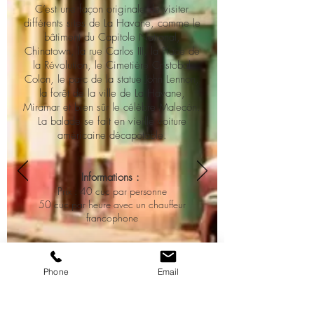
C’est une façon originale de visiter
différents sites de La Havane, comme le
bâtiment du Capitole National,
Chinatown, la rue Carlos III, la Place de
la Révolution, le Cimetière Cristobal
Colon, le parc de la statue John Lennon,
la forêt de la ville de La Havane,
Miramar et bien sûr le célèbre Malecón.
La balade se fait en vieille voiture
américaine décapotable.
Informations :
Prix : 40 cuc par personne
50 cuc par heure avec un chauffeur
francophone
RESERVATION
Phone
Email