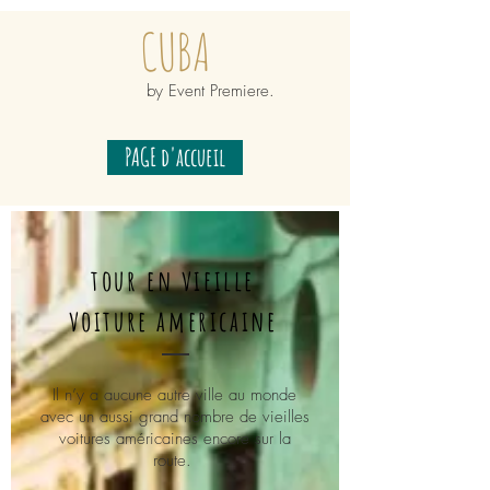
CUBA
by Event Premiere.
PAGE d'accueil
tour en vieille
voiture americaine
Il n’y a aucune autre ville au monde
avec un aussi grand nombre de vieilles
voitures américaines encore sur la
route.