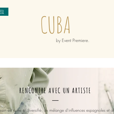
eil
CUBA
by Event Premiere.
RENCONTRE AVEC UN ARTISTE
bain est riche et diversifié, un mélange d'influences espagnoles et af