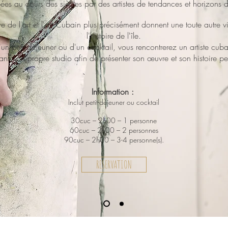
es au cours des siècles par des artistes de tendances et horizons d
ure de l'art et l'art Cubain plus précisément donnent une toute autre v
l'histoire de l'île.
un petit-déjeuner ou d'un cocktail, vous rencontrerez un artiste cub
dans son propre studio afin de présenter son œuvre et son histoire pe
Information :
Inclut petit-déjeuner ou cocktail
30cuc – 2h00 – 1 personne
60cuc – 2h00 – 2 personnes
90cuc – 2h00 – 3-4 personne(s).
RESERVATION