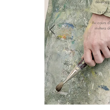
développé
La cult
Au cours d'
invitera 