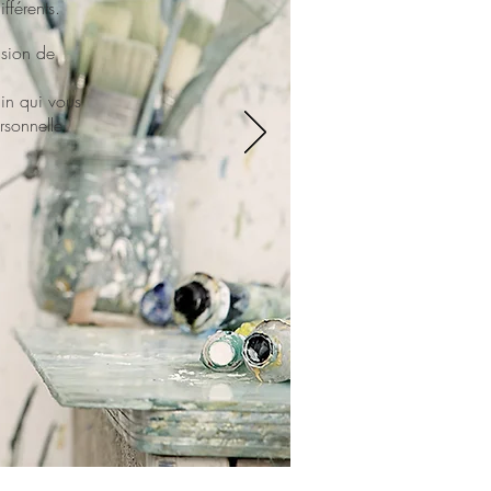
ifférents.
ision de
ain qui vous
rsonnelle.