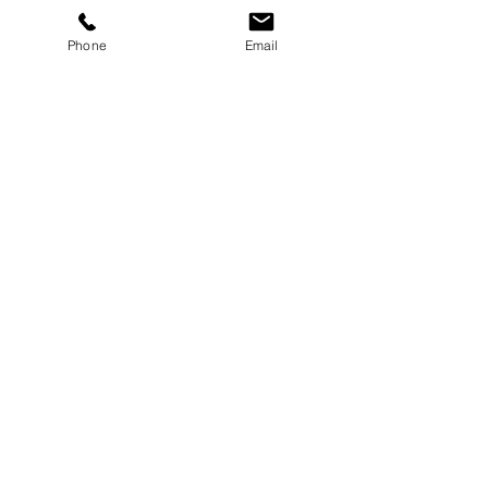
Phone
Email
Terrasse Vue Lac
3 chambres, 1 SDB
Couchage pour 6/7 personnes
en Bord du lac de Gerardmer
En savoir plus